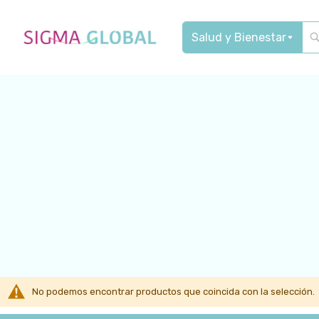
Search
No podemos encontrar productos que coincida con la selección.