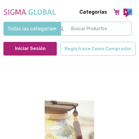
Categorías
Search
Iniciar Sesión
Regístrese Como Comprador
Saltar
al
final
de
la
galería
de
imágenes