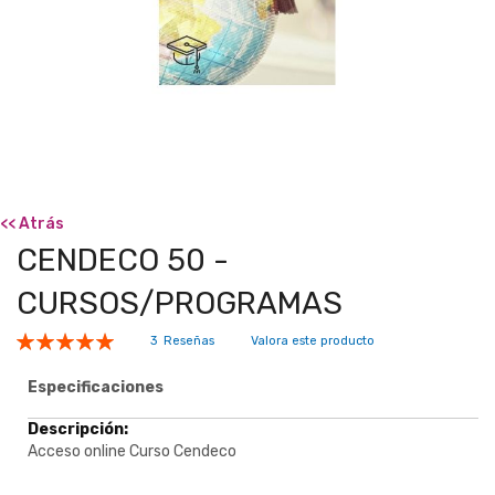
<< Atrás
CENDECO 50 -
CURSOS/PROGRAMAS
Valoración:
3
Reseñas
Valora este producto
100
100
% of
Especificaciones
Especificaciones
Acceso online Curso Cendeco