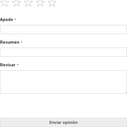
1
2
3
4
5
star
stars
stars
stars
stars
Apodo
Resumen
Revisar
Enviar opinión