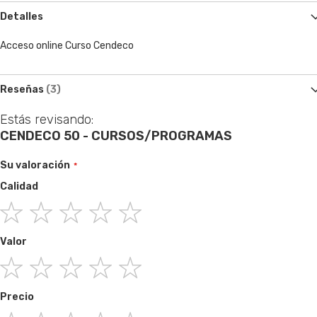
Detalles
Acceso online Curso Cendeco
Reseñas
3
Estás revisando:
CENDECO 50 - CURSOS/PROGRAMAS
Su valoración
Calidad
1
2
3
4
5
Valor
star
stars
stars
stars
stars
1
2
3
4
5
Precio
star
stars
stars
stars
stars